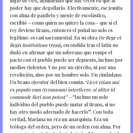
Siglo de Oro, admitiendo que hay veces en que al
poder hay que degollarlo. Efectivamente, ese jesuita
con alma de panfleto y mente de escolástico,
escribió —como quien no quiere la cosa— que si el
rey deviene tirano, entonces el puñal no solo es
legítimo: es casi sacramental. En su obra
De Rege et
Regis Institutione
(1599), escondida tras el latín no
dudó en afirmar que un soberano que rompe el
pacto con el pueblo puede ser depuesto, incluso por
medios violentos. Y no por un ejército, ni por una
revolución, sino por un hombre solo. Un ciudadano.
Un brazo ejecutor del bien común.
“Licet etiam uni
ex populo eum (tyrannum) interficere, si aliter id
commode fieri non potest”
—“Incluso un solo
individuo del pueblo puede matar al tirano, si no
hay otro modo adecuado de hacerlo”. Con toda
verdad, Mariana no era un anarquista. Era un
teólogo del orden, pero de un orden con alma. Por